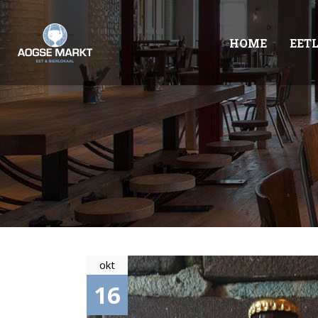
HOME
EET
okt
16