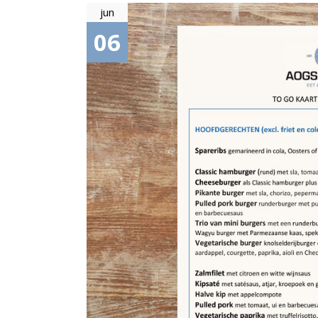
jun
06