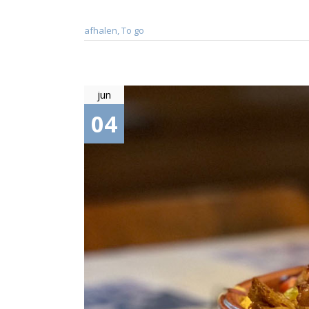
afhalen
,
To go
jun
04