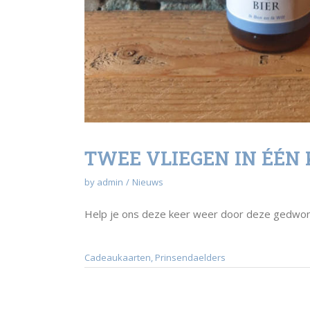
TWEE VLIEGEN IN ÉÉN
by
admin
Nieuws
Help je ons deze keer weer door deze gedwon
Cadeaukaarten
,
Prinsendaelders