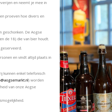
verijen en neemt je mee in
n en proeven hoe divers en
 en geschonken. De Aogse
en de 18) die van bier houdt.
s geserveerd.
sonen en vindt altijd plaats in
j kunnen enkel telefonisch
fo@aogsemarkt.nl
) worden
arheid van onze Aogse
smogelijkheid.